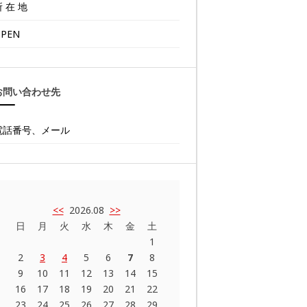
 在 地
PEN
お問い合わせ先
電話番号、メール
<<
2026.08
>>
日
月
火
水
木
金
土
1
2
3
4
5
6
7
8
9
10
11
12
13
14
15
16
17
18
19
20
21
22
23
24
25
26
27
28
29