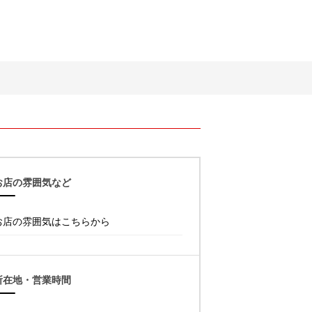
お店の雰囲気など
お店の雰囲気はこちらから
所在地・営業時間